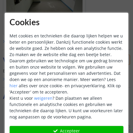
Cookies
Met cookies en technieken die daarop lijken helpen we u
Bekijk alle
klantfoto’s
beter en persoonlijker. Dankzij functionele cookies werkt
de website goed. Ze hebben ook een analytische functie.
Zo maken we de website elke dag een beetje beter.
Vraag & antwoord
Daarom gebruiken we technologie om uw gedrag binnen
en buiten onze website te volgen. We gebruiken uw
Er is nog geen vraag gesteld over dit product.
gegevens voor het personaliseren van advertenties. Dat
doen we op een anonieme manier.
Meer weten?
Lees
Bekijk alle
Vraag & antwoord
hier
alles over onze cookie- en privacyverklaring. Klik op
'Accepteer' om te accepteren.
Aanvullende producten
Kiest u voor
weigeren
?
Dan plaatsen we alleen
functionele en analytische cookies en gebruiken we
technieken die daarop lijken. U kunt uw voorkeuren later
nog aanpassen op de voorkeuren pagina.
Accepteer