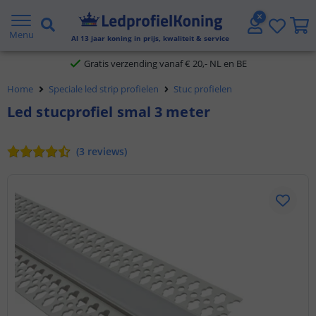
2 jaar garantie
Menu
Al
13
jaar koning in prijs, kwaliteit & service
Gratis verzending vanaf € 20,- NL en BE
Home
Speciale led strip profielen
Stuc profielen
Klantbeoordeling 9.1
Led stucprofiel smal 3 meter
Voor 23:45 uur besteld,
morgen in huis
(
3
reviews
)