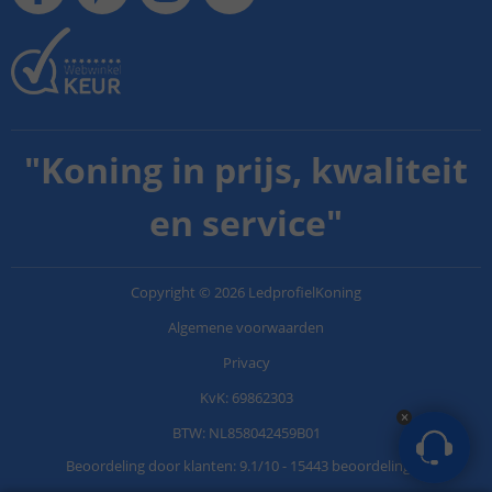
"
Koning in prijs, kwaliteit
en service
"
Copyright
©
2026
LedprofielKoning
Algemene voorwaarden
Privacy
KvK: 69862303
BTW: NL858042459B01
Beoordeling door klanten:
9.1
/
10
-
15443 beoordelingen