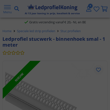
2 jaar garantie
Menu
Al
13
jaar koning in prijs, kwaliteit & service
Gratis verzending vanaf € 20,- NL en BE
Home
Speciale led strip profielen
Stuc profielen
Klantbeoordeling 9.1
Ledprofiel stucwerk - binnenhoek smal - 1
meter
Voor 23:45 uur besteld,
morgen in huis
NIEUW