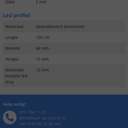
Dikte
2 mm
Led profiel
Materiaal
Geanodiseerd aluminium
Lengte
100 cm
Breedte
46 mm
Hoogte
15 mm
Maximale
12 mm
breedte led
strip
Hulp nodig?
073 704 11 05
Bereikbaar op ma t/m vr
van 9.00 tot 22.00 uur