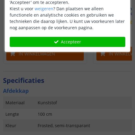
'Accepteer' om te accepteren.
Kiest u voor
weigeren
?
Dan plaatsen we alleen
1M - Compleet profiel
3M - Compl
Stucprofiel
Stucp
functionele en analytische cookies en gebruiken we
technieken die daarop lijken. U kunt uw voorkeuren later
(
1
reviews
)
nog aanpassen op de voorkeuren pagina.
13
,
95
OP VOORRAAD
OP VOORRAAD
Accepteer
IN WINKELWAGEN
IN WINKELW
Specificaties
Afdekkap
Materiaal
Kunststof
Lengte
100 cm
Kleur
Frosted, semi-transparant