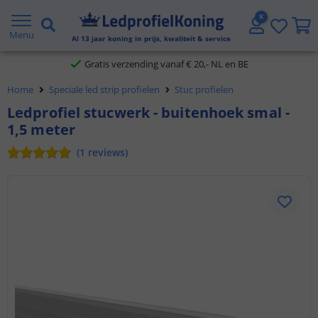
2 jaar garantie
Menu
Al
13
jaar koning in prijs, kwaliteit & service
Gratis verzending vanaf € 20,- NL en BE
Home
Speciale led strip profielen
Stuc profielen
Klantbeoordeling 9.1
Ledprofiel stucwerk - buitenhoek smal -
1,5 meter
Voor 23:45 uur besteld,
morgen in huis
(
1
reviews
)