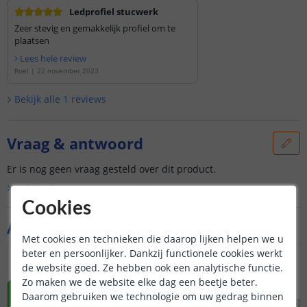
Ledprofiel stucwerk
Zeer stevig en gemakkelijk profiel om te
plaatsen
Lees hele review
Roel
|
22 november 2023
Bekijk alle
1
reviews
Vraag & antwoord
Er is nog geen vraag gesteld over dit product.
Bekijk alle
Vraag & antwoord
Cookies
Aanvullende producten
Met cookies en technieken die daarop lijken helpen we u
beter en persoonlijker. Dankzij functionele cookies werkt
NIEUW
de website goed. Ze hebben ook een analytische functie.
Zo maken we de website elke dag een beetje beter.
Daarom gebruiken we technologie om uw gedrag binnen