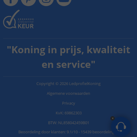
"
Koning in prijs, kwaliteit
en service
"
Copyright
©
2026
LedprofielKoning
Algemene voorwaarden
Privacy
KvK: 69862303
BTW: NL858042459B01
Beoordeling door klanten:
9.1
/
10
-
15439 beoordelingen