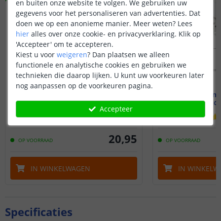
en buiten onze website te volgen. We gebruiken uw
gegevens voor het personaliseren van advertenties. Dat
doen we op een anonieme manier.
Meer weten?
Lees
hier
alles over onze cookie- en privacyverklaring. Klik op
'Accepteer' om te accepteren.
Kiest u voor
weigeren
?
Dan plaatsen we alleen
functionele en analytische cookies en gebruiken we
technieken die daarop lijken. U kunt uw voorkeuren later
nog aanpassen op de voorkeuren pagina.
1,5M - Compleet profiel
1,5M - Comp
Stucprofiel
Stucp
Accepteer
20
,
95
OP VOORRAAD
OP VOORRAAD
IN WINKELWAGEN
IN WINKELW
Specificaties