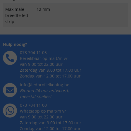
Maximale
12 mm
breedte led
strip
Hulp nodig?
073 704 11 05
Bereikbaar op ma t/m vr
van 9.00 tot 22.00 uur
Zaterdag van 9.00 tot 17.00 uur
Zondag van 12.00 tot 17.00 uur
info@ledprofielkoning.be
Binnen 24 uur antwoord,
meestal sneller!
073 704 11 00
Whatsapp op ma t/m vr
van 9.00 tot 22.00 uur
Zaterdag van 9.00 tot 17.00 uur
Zondag van 12.00 tot 17.00 uur