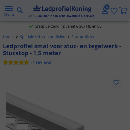
2 jaar garantie
Menu
Al
13
jaar koning in prijs, kwaliteit & service
Gratis verzending vanaf € 20,- NL en BE
Home
Speciale led strip profielen
Stuc profielen
Klantbeoordeling 9.1
Ledprofiel smal voor stuc- en tegelwerk -
Stucstop - 1,5 meter
Voor 23:45 uur besteld,
morgen in huis
(
1
reviews
)