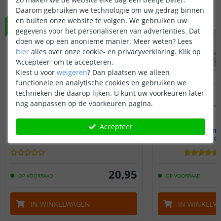
NIEUW
Daarom gebruiken we technologie om uw gedrag binnen
en buiten onze website te volgen. We gebruiken uw
gegevens voor het personaliseren van advertenties. Dat
doen we op een anonieme manier.
Meer weten?
Lees
hier
alles over onze cookie- en privacyverklaring. Klik op
'Accepteer' om te accepteren.
Kiest u voor
weigeren
?
Dan plaatsen we alleen
functionele en analytische cookies en gebruiken we
technieken die daarop lijken. U kunt uw voorkeuren later
nog aanpassen op de voorkeuren pagina.
Accepteer
1,5M - Compleet profiel
1,5M - Comp
Stucprofiel
Stucp
20
,
95
OP VOORRAAD
OP VOORRAAD
IN WINKELWAGEN
IN WINKELW