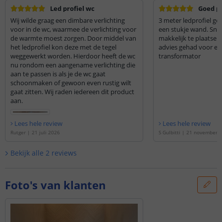
Led profiel wc
Goed p
Wij wilde graag een dimbare verlichting
3 meter ledprofiel ge
voor in de wc, waarmee de verlichting voor
een stukje wand. Snel
de warmte moest zorgen. Door middel van
makkelijk te plaatse
het ledprofiel kon deze met de tegel
advies gehad voor ee
weggewerkt worden. Hierdoor heeft de wc
transformator
nu rondom een aangename verlichting die
aan te passen is als je de wc gaat
schoonmaken of gewoon even rustig wilt
gaat zitten. Wij raden iedereen dit product
aan.
Lees hele review
Lees hele review
Rutger
|
21 juli 2026
S Gulbitti
|
21 november 
Bekijk alle
2
reviews
Foto's van klanten