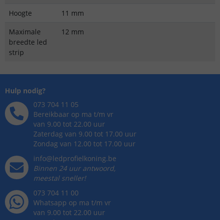
Hoogte
11 mm
Maximale
12 mm
breedte led
strip
Hulp nodig?
073 704 11 05
Bereikbaar op ma t/m vr
van 9.00 tot 22.00 uur
Zaterdag van 9.00 tot 17.00 uur
Zondag van 12.00 tot 17.00 uur
info@ledprofielkoning.be
Binnen 24 uur antwoord,
meestal sneller!
073 704 11 00
Whatsapp op ma t/m vr
van 9.00 tot 22.00 uur