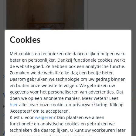
Cookies
Met cookies en technieken die daarop lijken helpen we u
beter en persoonlijker. Dankzij functionele cookies werkt
de website goed. Ze hebben ook een analytische functie.
Zo maken we de website elke dag een beetje beter.
Bekijk alle
klantfoto’s
Daarom gebruiken we technologie om uw gedrag binnen
en buiten onze website te volgen. We gebruiken uw
gegevens voor het personaliseren van advertenties. Dat
Vraag & antwoord
doen we op een anonieme manier.
Meer weten?
Lees
hier
alles over onze cookie- en privacyverklaring. Klik op
Er is nog geen vraag gesteld over dit product.
'Accepteer' om te accepteren.
Bekijk alle
Vraag & antwoord
Kiest u voor
weigeren
?
Dan plaatsen we alleen
functionele en analytische cookies en gebruiken we
technieken die daarop lijken. U kunt uw voorkeuren later
Aanvullende producten