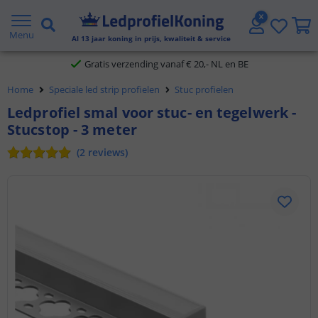
2 jaar garantie
Menu
Al
13
jaar koning in prijs, kwaliteit & service
Gratis verzending vanaf € 20,- NL en BE
Home
Speciale led strip profielen
Stuc profielen
Klantbeoordeling 9.1
Ledprofiel smal voor stuc- en tegelwerk -
Stucstop - 3 meter
Voor 23:45 uur besteld,
morgen in huis
(
2
reviews
)