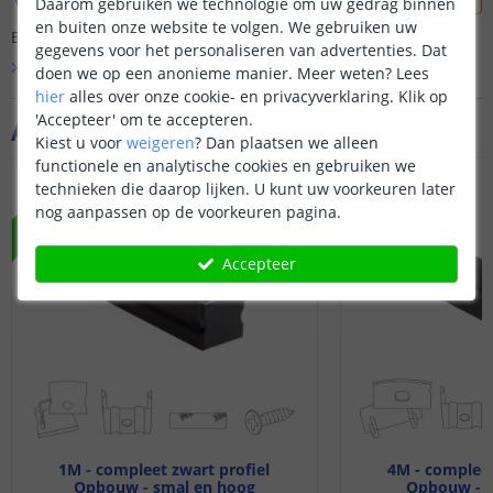
Daarom gebruiken we technologie om uw gedrag binnen
en buiten onze website te volgen. We gebruiken uw
Er is nog geen vraag gesteld over dit product.
gegevens voor het personaliseren van advertenties. Dat
Bekijk alle
Vraag & antwoord
doen we op een anonieme manier.
Meer weten?
Lees
hier
alles over onze cookie- en privacyverklaring. Klik op
'Accepteer' om te accepteren.
Aanvullende producten
Kiest u voor
weigeren
?
Dan plaatsen we alleen
functionele en analytische cookies en gebruiken we
technieken die daarop lijken. U kunt uw voorkeuren later
NIEUW
nog aanpassen op de voorkeuren pagina.
Accepteer
1M - compleet zwart profiel
4M - compleet
Opbouw - smal en hoog
Opbouw - s