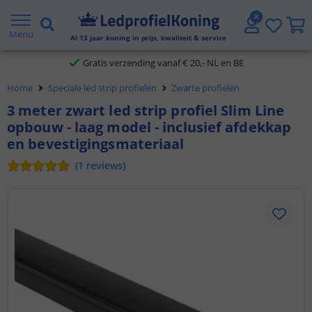
2 jaar garantie
Menu
Al
13
jaar koning in prijs, kwaliteit & service
Gratis verzending vanaf € 20,- NL en BE
Home
Speciale led strip profielen
Zwarte profielen
Klantbeoordeling 9.1
3 meter zwart led strip profiel Slim Line
opbouw - laag model - inclusief afdekkap
Voor 23:45 uur besteld,
morgen in huis
en bevestigingsmateriaal
(
1
reviews
)