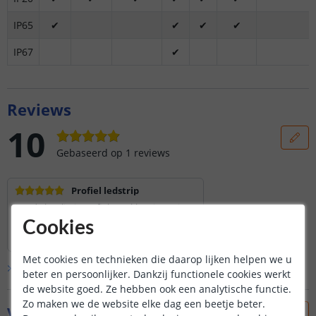
IP65
✔
✔
✔
✔
IP67
✔
Reviews
10
Gebaseerd op
1
reviews
Profiel ledstrip
Goede kwaliteit profiel. Strakke uitvoering.
Cookies
Lees hele review
Hans Covent
|
27 december 2021
Met cookies en technieken die daarop lijken helpen we u
Bekijk alle
1
reviews
beter en persoonlijker. Dankzij functionele cookies werkt
de website goed. Ze hebben ook een analytische functie.
Zo maken we de website elke dag een beetje beter.
Vraag & antwoord