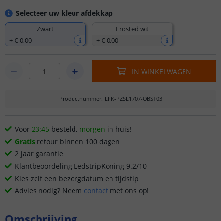
Selecteer uw kleur afdekkap
Zwart
Frosted wit
+
€ 0
,
00
+
€ 0
,
00
IN WINKELWAGEN
Productnummer
:
LPK-PZSL1707-OBST03
Voor
23:45
besteld,
morgen
in huis!
Gratis
retour binnen 100 dagen
2 jaar garantie
Klantbeoordeling LedstripKoning 9.2/10
Kies zelf een bezorgdatum en tijdstip
Advies nodig? Neem
contact
met ons op!
Omschrijving