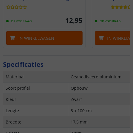
12
,
95
OP VOORRAAD
OP VOORRAAD
IN WINKELWAGEN
IN WINKELW
Specificaties
Materiaal
Geanodiseerd aluminium
Soort profiel
Opbouw
Kleur
Zwart
Lengte
3 x 100 cm
Breedte
17,5 mm